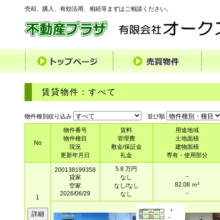
売却、購入、有効活用、相続等まずはご相談ください。
賃貸物件：すべて
物件種別絞り込み
並び順
物件番号
賃料
用途地域
物件種目
管理費
土地面積
No
現況
敷金/保証金
建物面積
更新年月日
礼金
専有・使用部分
5.8 万円
200138199358
－
貸家
なし
82.08 ｍ²
空家
なし/なし
－
2026/06/29
なし
1