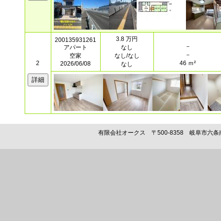
3.8 万円
200135931261
－
アパート
なし
－
空家
なし/なし
2
46 ｍ²
2026/06/08
なし
有限会社オークス 〒500-8358 岐阜市六条南二丁